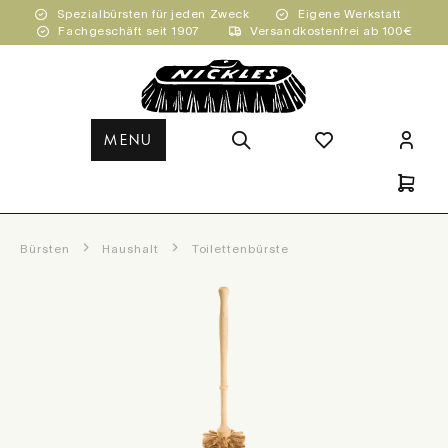
Spezialbürsten für jeden Zweck
Eigene Werkstatt
Zum Hauptinhalt springen
Fachgeschäft seit 1907
Versandkostenfrei ab 100€
MENU
Bürsten
Haushalt
Toilettenbürste
Bildergalerie überspringen