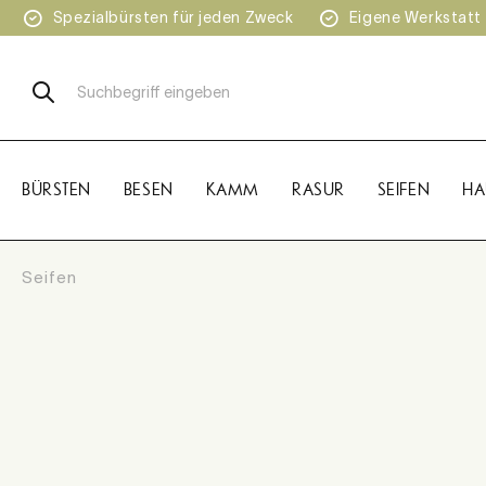
Spezialbürsten für jeden Zweck
Eigene Werkstatt
 Hauptinhalt springen
Zur Suche springen
Zur Hauptnavigation springen
BÜRSTEN
BESEN
KAMM
RASUR
SEIFEN
HA
Seifen
Bildergalerie überspringen