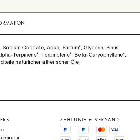
FORMATION
, Sodium Cocoate, Aqua, Parfum*, Glycerin, Pinus
 Alpha-Terpinene*, Terpinolene*, Beta-Caryophyllene*,
dteile natürlicher ätherischer Öle
ERK
ZAHLUNG & VERSAND
en
Reparatur