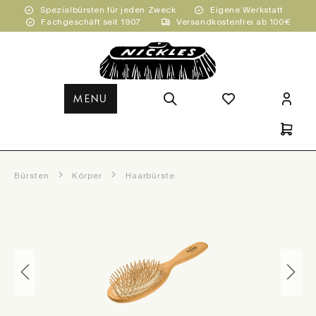
Spezialbürsten für jeden Zweck
Eigene Werkstatt
Zum Hauptinhalt springen
Fachgeschäft seit 1907
Versandkostenfrei ab 100€
MENU
Bürsten
Körper
Haarbürste
Bildergalerie überspringen