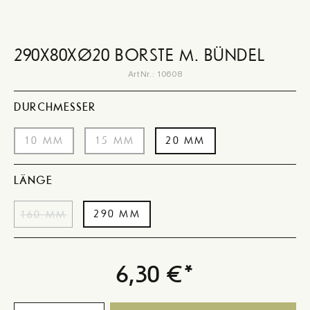
290X80XØ20 BORSTE M. BÜNDEL
ArtNr.:
10608
AUSWÄHLEN
DURCHMESSER
10 MM
15 MM
20 MM
AUSWÄHLEN
LÄNGE
290 MM
160 MM
(DIESE OPTION IST ZURZEIT NICHT VERFÜGBAR.)
6,30 €*