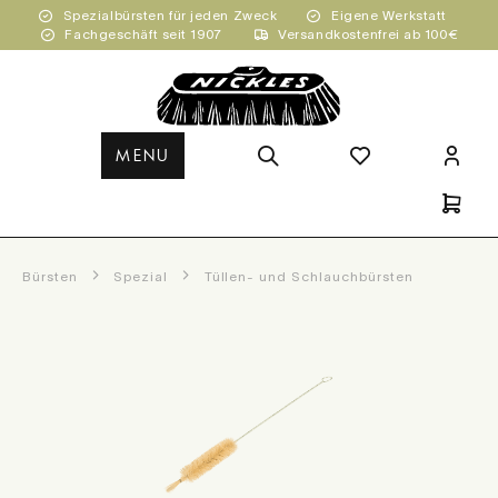
Spezialbürsten für jeden Zweck
Eigene Werkstatt
Zum Hauptinhalt springen
Fachgeschäft seit 1907
Versandkostenfrei ab 100€
MENU
Bürsten
Spezial
Tüllen- und Schlauchbürsten
Bildergalerie überspringen